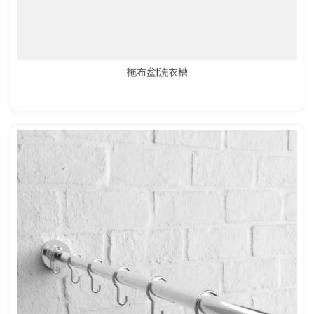
拖布盆|洗衣槽