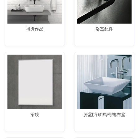
得獎作品
浴室配件
浴鏡
臉盆|浴缸|馬桶|拖布盆