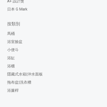
A+ 設計獎
日本 G Mark
按類別
馬桶
浴室臉盆
小便斗
浴缸
浴櫃
隱藏式水箱|沖水面板
拖布盆|洗衣槽
浴簾桿