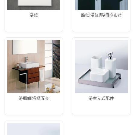
浴鏡
臉盆|浴缸|馬桶|拖布盆
浴櫃組|浴櫃五金
浴室立式配件