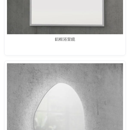
鋁框浴室鏡