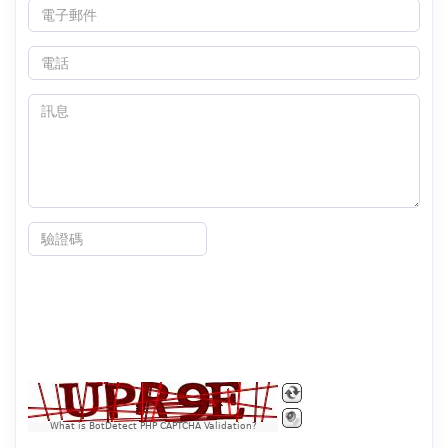
What is BotDetect PHP CAPTCHA Validation?