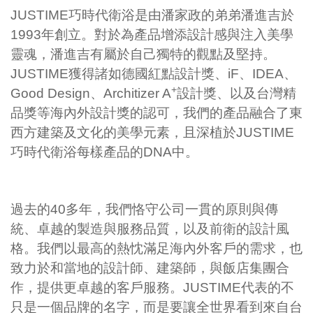
JUSTIME
巧時代衛浴是由潘家政的弟弟潘進吉於
1993
年創立。對於為產品增添設計感與注入美學
靈魂，潘進吉有屬於自己獨特的觀點及堅持。
JUSTIME
獲得諸如德國紅點設計獎、
iF
、
IDEA
、
+
Good Design
、
Architizer A
設計獎、以及台灣精
品獎等海內外設計獎的認可，我們的產品融合了東
西方建築及文化的美學元素，且深植於
JUSTIME
巧時代衛浴每樣產品的
DNA
中。
過去的
40
多年，我們恪守公司一貫的原則與傳
統、卓越的製造與服務品質，以及前衛的設計風
格。我們以最高的熱忱滿足海內外客戶的需求，也
致力於和當地的設計師、建築師，與飯店集團合
作，提供更卓越的客戶服務。
JUSTIME
代表的不
只是一個品牌的名字，而是要讓全世界看到來自台