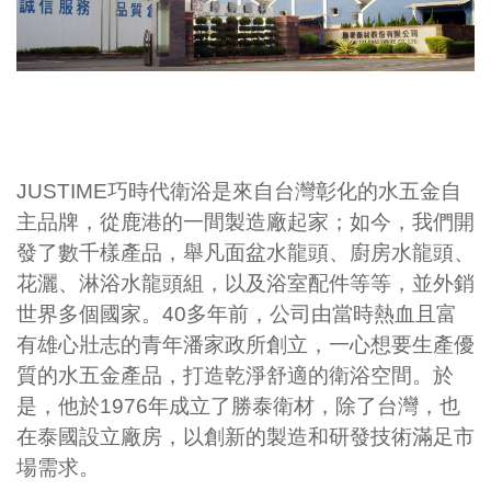
JUSTIME
巧時代衛浴是來自台灣彰化的水五金自
主品牌，從鹿港的一間製造廠起家；如今，我們開
發了數千樣產品，舉凡面盆水龍頭、廚房水龍頭、
花灑、淋浴水龍頭組，以及浴室配件等等，並外銷
世界多個國家。
40
多年前，公司由當時熱血且富
有雄心壯志的青年潘家政所創立，一心想要生產優
質的水五金產品，打造乾淨舒適的衛浴空間。於
是，他於
1976
年成立了勝泰衛材，除了台灣，也
在泰國設立廠房，以創新的製造和研發技術滿足市
場需求。