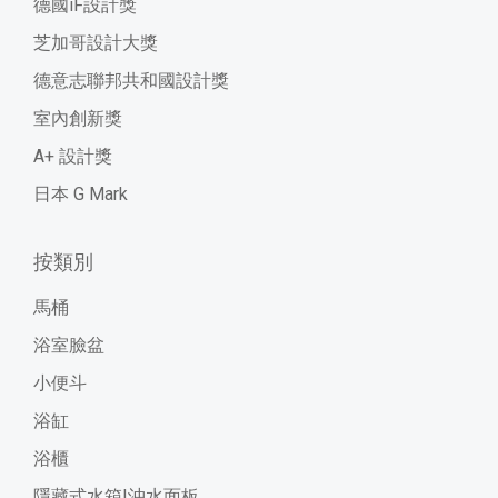
德國iF設計獎
芝加哥設計大獎
德意志聯邦共和國設計獎
室內創新獎
A+ 設計獎
日本 G Mark
按類別
馬桶
浴室臉盆
小便斗
浴缸
浴櫃
隱藏式水箱|沖水面板