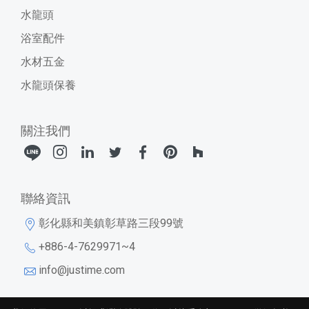
水龍頭
浴室配件
水材五金
水龍頭保養
關注我們
聯絡資訊
彰化縣和美鎮彰草路三段99號
+886-4-7629971~4
info@justime.com