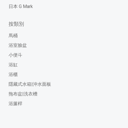
日本 G Mark
按類別
馬桶
浴室臉盆
小便斗
浴缸
浴櫃
隱藏式水箱|沖水面板
拖布盆|洗衣槽
浴簾桿