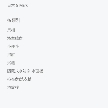
日本 G Mark
按類別
馬桶
浴室臉盆
小便斗
浴缸
浴櫃
隱藏式水箱|沖水面板
拖布盆|洗衣槽
浴簾桿