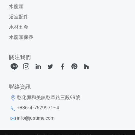
水龍頭
浴室配件
水材五金
水龍頭保養
關注我們
聯絡資訊
彰化縣和美鎮彰草路三段99號
+886-4-7629971~4
info@justime.com