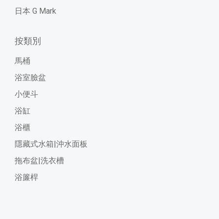
日本 G Mark
按類別
馬桶
浴室臉盆
小便斗
浴缸
浴櫃
隱藏式水箱|沖水面板
拖布盆|洗衣槽
浴簾桿