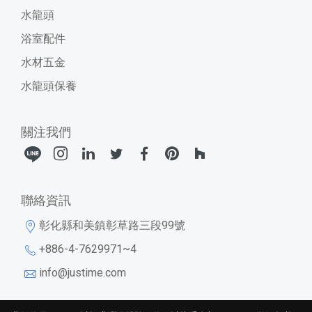
水龍頭
浴室配件
水材五金
水龍頭保養
關注我們
聯絡資訊
彰化縣和美鎮彰草路三段99號
+886-4-7629971~4
info@justime.com