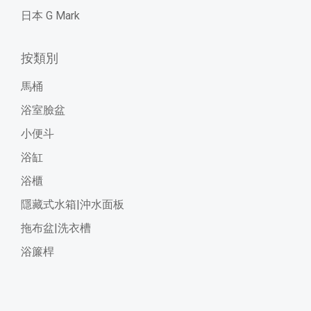
日本 G Mark
按類別
馬桶
浴室臉盆
小便斗
浴缸
浴櫃
隱藏式水箱|沖水面板
拖布盆|洗衣槽
浴簾桿