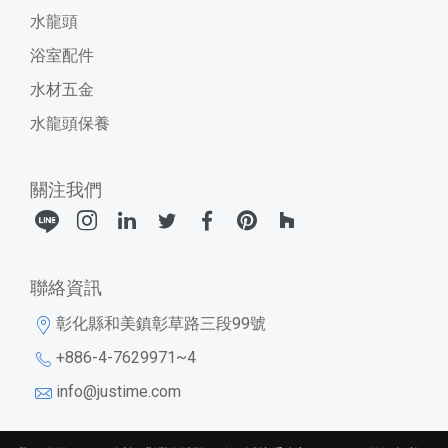
水龍頭
浴室配件
水材五金
水龍頭保養
關注我們
聯絡資訊
彰化縣和美鎮彰草路三段99號
+886-4-7629971~4
info@justime.com