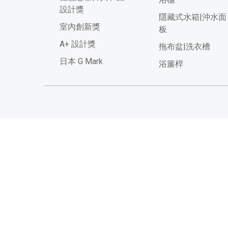
設計獎
隱藏式水箱|沖水面
室內創新獎
板
A+ 設計獎
拖布盆|洗衣槽
日本 G Mark
浴簾桿