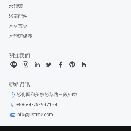
水龍頭
浴室配件
水材五金
水龍頭保養
關注我們
聯絡資訊
彰化縣和美鎮彰草路三段99號
+886-4-7629971~4
info@justime.com