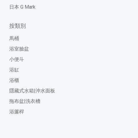
日本 G Mark
按類別
馬桶
浴室臉盆
小便斗
浴缸
浴櫃
隱藏式水箱|沖水面板
拖布盆|洗衣槽
浴簾桿