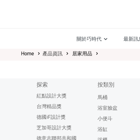
關於巧時代
最新訊
Home
產品資訊
居家用品
探索
按類別
紅點設計大獎
馬桶
台灣精品獎
浴室臉盆
德國iF設計獎
小便斗
芝加哥設計大獎
浴缸
德意志聯邦共和國
浴櫃