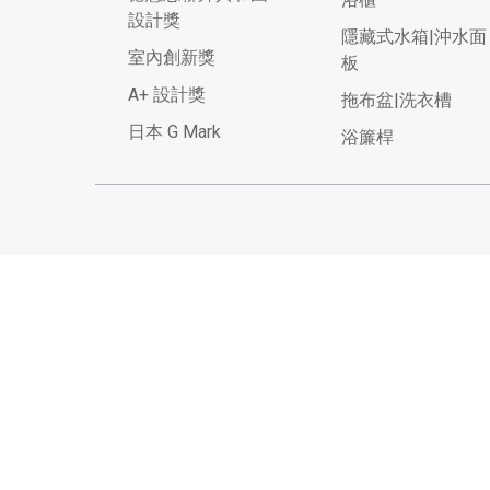
設計獎
隱藏式水箱|沖水面
室內創新獎
板
A+ 設計獎
拖布盆|洗衣槽
日本 G Mark
浴簾桿