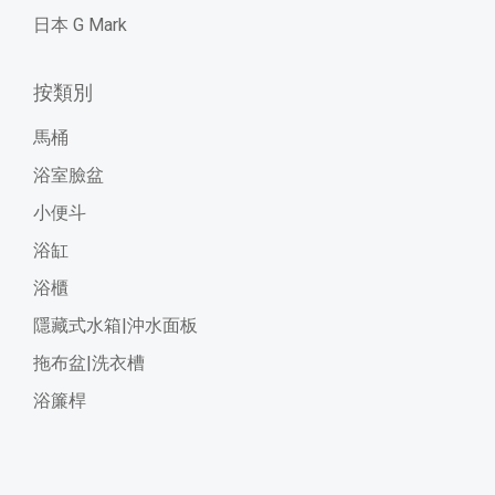
日本 G Mark
按類別
馬桶
浴室臉盆
小便斗
浴缸
浴櫃
隱藏式水箱|沖水面板
拖布盆|洗衣槽
浴簾桿