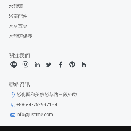
水龍頭
浴室配件
水材五金
水龍頭保養
關注我們
聯絡資訊
彰化縣和美鎮彰草路三段99號
+886-4-7629971~4
info@justime.com