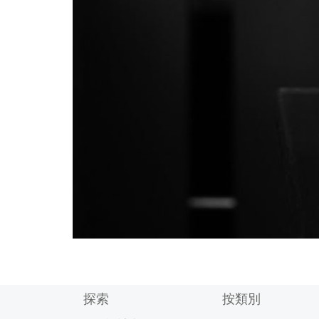
探索
按類別