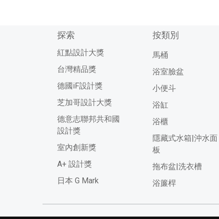
探索
按類別
紅點設計大獎
馬桶
台灣精品獎
浴室臉盆
德國iF設計獎
小便斗
芝加哥設計大獎
浴缸
德意志聯邦共和國
浴櫃
設計獎
隱藏式水箱|沖水面
室內創新獎
板
A+ 設計獎
拖布盆|洗衣槽
日本 G Mark
浴簾桿