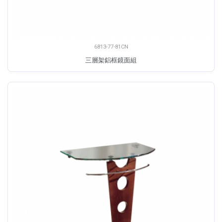
6813-77-81CN
三層架鋁框鏡面組