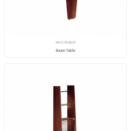
6813-78-80CP
Basin Table